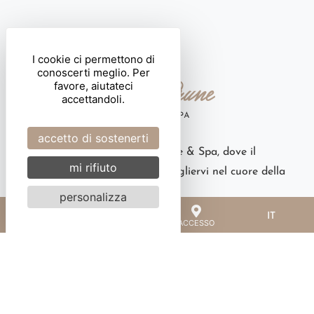
I cookie ci permettono di
conoscerti meglio. Per
favore, aiutateci
accettandoli.
accetto di sostenerti
Benvenuti all'Hôtel Côte Brune & Spa, dove il
mi rifiuto
nostro team sarà lieto di accogliervi nel cuore della
località di Les 2 Alpes.
personalizza
IT
PRENOTA
TEL
ACCESSO
Contatto
6 rue des Côtes Brunes
38860 Les 2 Alpes
+33 (0)4 76 80 54 89