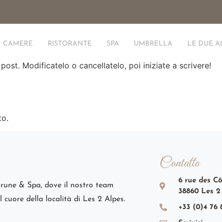
CAMERE
RISTORANTE
SPA
UMBRELLA
LE DUE A
ost. Modificatelo o cancellatelo, poi iniziate a scrivere!
to.
Contatto
6 rue des C
Brune & Spa, dove il nostro team
38860 Les 2
l cuore della località di Les 2 Alpes.
+33 (0)4 76 