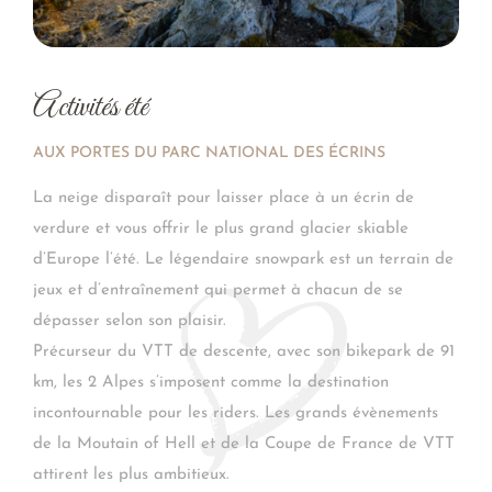
Activités été
AUX PORTES DU PARC NATIONAL DES ÉCRINS
La neige disparaît pour laisser place à un écrin de
verdure et vous offrir le plus grand glacier skiable
d’Europe l’été. Le légendaire snowpark est un terrain de
jeux et d’entraînement qui permet à chacun de se
dépasser selon son plaisir.
Précurseur du VTT de descente, avec son bikepark de 91
km, les 2 Alpes s’imposent comme la destination
incontournable pour les riders. Les grands évènements
de la Moutain of Hell et de la Coupe de France de VTT
attirent les plus ambitieux.