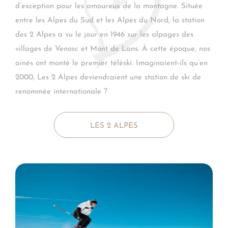
d’exception pour les amoureux de la montagne. Située
entre les Alpes du Sud et les Alpes du Nord, la station
des 2 Alpes a vu le jour en 1946 sur les alpages des
villages de Venosc et Mont de Lans. À cette époque, nos
ainés ont monté le premier téléski. Imaginaient-ils qu’en
2000, Les 2 Alpes deviendraient une station de ski de
renommée internationale ?
LES 2 ALPES